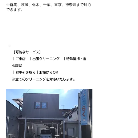
※群馬、茨城、栃木、千葉、東京、神奈川まで対応
できます。
■ピカらく本部｜来店・出張OK
​〒362-0804
埼玉県北足立郡伊奈町本町3-78
【可能なサービス】
｜ご来店 ｜出張クリーニング ｜特殊清掃・害
虫駆除
​｜お車引き取り｜お預かりOK
​※全てのクリーニングを対応いたします。