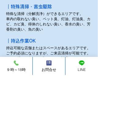
​｜特殊清掃・害虫駆除
特殊な清掃（分解洗浄）ができるエリアです。
車内の取れない臭い、ペット臭、灯油、灯油臭、カ
ビ、カビ臭、得体のしれない臭い、香水の臭い、芳
香剤の臭い、魚の臭い
｜持込作業OK
持込可能な店舗またはスペースがあるエリアです。
ご予約必須になりますが、ご来店清掃が可能です。
ヒドイ汚れ、臭いはお預かりにて対応もできます。
９時～18時
お問合せ
LINE
｜店舗がないエリアの持込作業OK
スタッフ自宅の作業スペースで対応可能なエリアで
す。
​​出張タイプのみのエリアでも、お客様のご希望によ
り柔軟に対応をさせていただきます。
｜お車引き取り
お車の引き上げができるエリアです。
自走または陸送にてお客様のお車をご指定の場所ま
で取りにお伺いいたします。
※30km以内は通常の出張費用￥1,100(税込)往復分
で対応