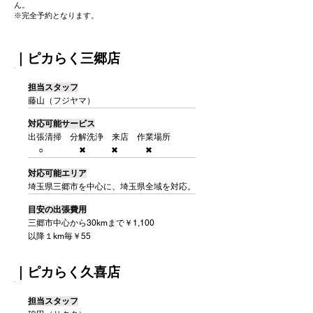
ん。
​※完全予約となります。
​｜ピカらく
三郷店
​担当スタッフ
藤山（フジヤマ）
対応可能サービス
出張清掃 分解洗浄 来店 作業場所
○ ✖ ✖ ✖
対応可能エリア
埼玉県三郷市を中心に、埼玉県全域を対応。
目安の出張費用
三郷市中心から30kmまで￥1,100
以降１km毎￥55
​｜ピカらく久喜店
​担当スタッフ